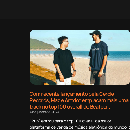
Com recente lançamento pela Cercle
Records, Maz e Antdot emplacam mais uma
track no top 100 overall do Beatport
4 de junho de 2024
“Run” entrou para o top 100 overall da maior
plataforma de venda de música eletrônica do mundo, 