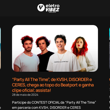
“Party All The Time”, de KVSH, DISORDER e
CERES, chega ao topo do Beatport e ganha
clipe oficial; assista!
28 de maio de 2024
Participe do CONTEST OFICIAL da “Party All The Time”
o
em parceria com KVSH, DISORDER e CERES