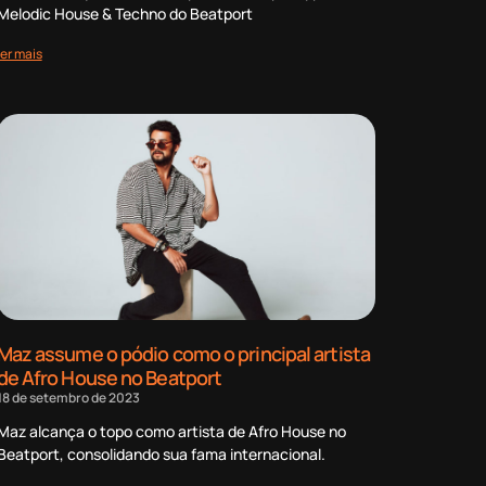
Melodic House & Techno do Beatport
ler mais
Maz assume o pódio como o principal artista
de Afro House no Beatport
18 de setembro de 2023
Maz alcança o topo como artista de Afro House no
Beatport, consolidando sua fama internacional.