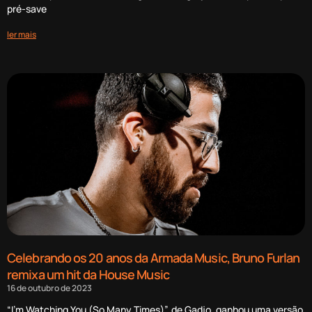
pré-save
ler mais
Celebrando os 20 anos da Armada Music, Bruno Furlan
remixa um hit da House Music
16 de outubro de 2023
“I’m Watching You (So Many Times)”, de Gadjo, ganhou uma versão