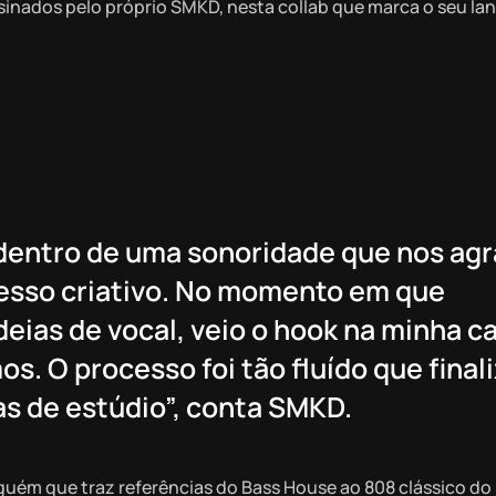
assinados pelo próprio SMKD, nesta collab que marca o seu l
dentro de uma sonoridade que nos ag
ocesso criativo. No momento em que
eias de vocal, veio o hook na minha c
s. O processo foi tão fluído que fina
as de estúdio”, conta SMKD.
guém que traz referências do Bass House ao 808 clássico do