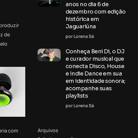
anos no dia 6 de
dezembro com edição
histórica em
 produzir
Jaguariúna
az de
por Lorena Sá
selo
Conheça Beni Di, o DJ
e curador musical que
conecta Disco, House
e Indie Dance em sua
em identidade sonora;
acompanhe suas
playlists
por Lorena Sá
Arquivos
eria com