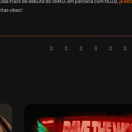
? Essa track de debute do SMKD, em parceria com NUZB,
já est
itas vibez!