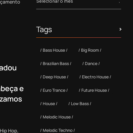
ançamento
Tags
Bass House
Big Room
Brazilian Bass
Dance
radou
Deep House
Electro House
abeça e
Euro Trance
Future House
lizamos
House
Low Bass
Melodic House
 Hip Hop,
Melodic Techno