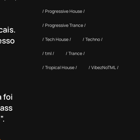
Progressive House
Progressive Trance
cais.
esso
Tech House
Techno
tml
Trance
Tropical House
VibezNoTML
 foi
Bass
”.