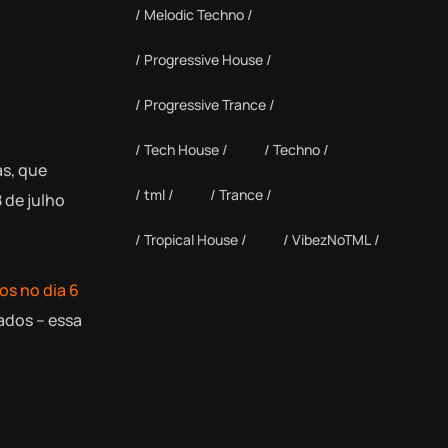
Melodic Techno
Progressive House
Progressive Trance
Tech House
Techno
s, que
tml
Trance
 de julho
Tropical House
VibezNoTML
os no dia 6
ados – essa