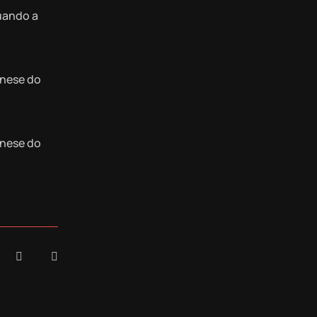
quando a
ênese do
ênese do