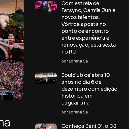
Com estreia de
Fatsync, Camila Jun e
novos talentos,
Vórtice aposta no
ponto de encontro
entre experiência e
renovação, esta sexta
no RJ
por Lorena Sá
Soulclub celebra 10
anos no dia 6 de
dezembro com edição
histórica em
Jaguariúna
por Lorena Sá
ma
Conheça Beni Di, o DJ