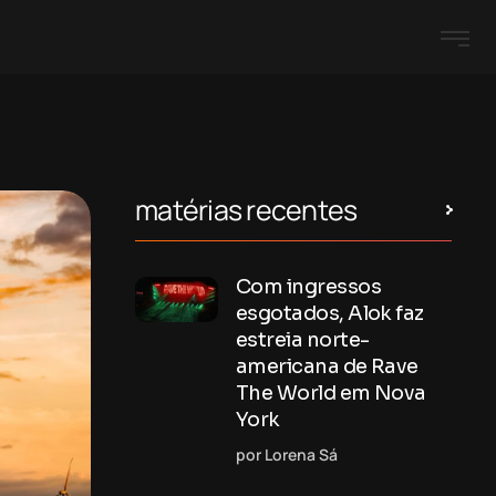
matérias recentes
Com ingressos
esgotados, Alok faz
estreia norte-
americana de Rave
The World em Nova
York
por Lorena Sá