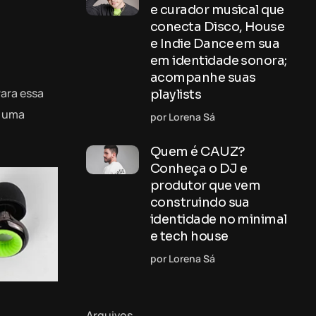
e curador musical que
conecta Disco, House
e Indie Dance em sua
em identidade sonora;
acompanhe suas
Para essa
playlists
é uma
por Lorena Sá
Quem é CAUZ?
Conheça o DJ e
produtor que vem
construindo sua
identidade no minimal
e tech house
por Lorena Sá
Arquivos