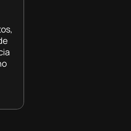
tos,
de
cia
no