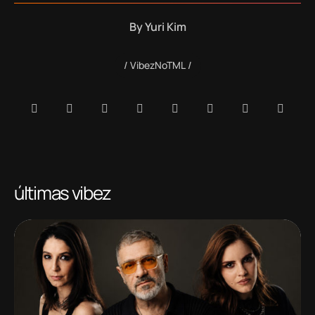
By
Yuri Kim
VibezNoTML
últimas vibez