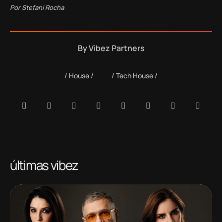
Por Stefani Rocha
By
Vibez Partners
House
Tech House
últimas vibez