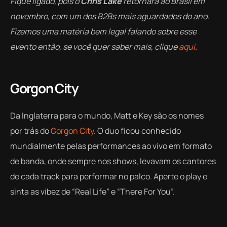
Fique ligado, pois o
Chris Lake
retornará ao Brasil em
novembro, com um dos B2Bs mais aguardados do ano.
Fizemos uma matéria bem legal falando sobre esse
evento então, se você quer saber mais, clique
aqui
.
Gorgon City
Da Inglaterra para o mundo, Matt e Key são os nomes
por trás do
Gorgon City
. O duo ficou conhecido
mundialmente pelas performances ao vivo em formato
de banda, onde sempre nos shows, levavam os cantores
de cada track para performar no palco. Aperte o play e
sinta as vibez de “Real Life” e “There For You”.