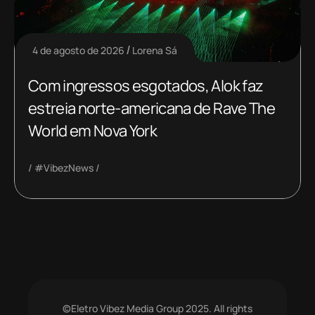
4 de agosto de 2026
Lorena Sá
Com ingressos esgotados, Alok faz
estreia norte-americana de Rave The
World em Nova York
#VibezNews
©Eletro Vibez Media Group 2025. All rights