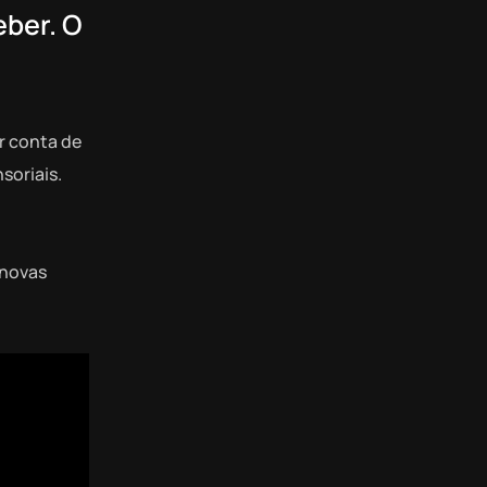
eber. O
r conta de
soriais.
 novas