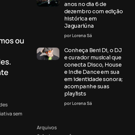
anos no dia 6 de
dezembro com edição
histórica em
Jaguariúna
por Lorena Sá
omos ou
Conheça Beni Di, o DJ
e curador musical que
des.
conecta Disco, House
nte
e Indie Dance em sua
em identidade sonora;
acompanhe suas
playlists
por Lorena Sá
edes
iativa sem
Arquivos