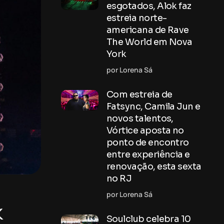
esgotados, Alok faz
estreia norte-
americana de Rave
The World em Nova
York
por Lorena Sá
Com estreia de
Fatsync, Camila Jun e
novos talentos,
Vórtice aposta no
ponto de encontro
entre experiência e
renovação, esta sexta
no RJ
por Lorena Sá
k
Soulclub celebra 10