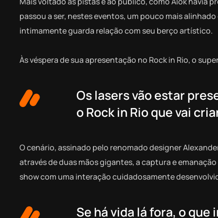
Mais voltado às pistas e ao público, como Alok havia p
passou a ser, nestes eventos, um pouco mais alinhado 
intimamente guarda relação com seu berço artístico.
Às véspera de sua apresentação no Rock in Rio, o supe
Os lasers vão estar pres
o Rock in Rio que vai cri
O cenário, assinado pelo renomado designer Alexander
através de duas mãos gigantes, a captura e emanação d
show com uma interação cuidadosamente desenvolvida 
Se há vida lá fora, o q