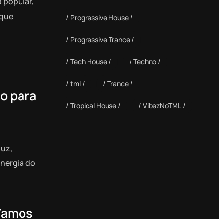
o popular,
 que
Progressive House
Progressive Trance
Tech House
Techno
tml
Trance
do para
Tropical House
VibezNoTML
duz,
energia do
 Vamos