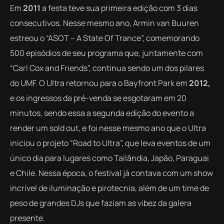
Em
2011
a festa teve sua primeira edição com 3 dias
consecutivos. Nesse mesmo ano, Armin van Buuren
estreou o “ASOT – A State Of Trance”, comemorando
500 episódios de seu programa que, juntamente com
“Carl Cox and Friends”, continua sendo um dos pilares
do UMF.
O Ultra retornou para o Bayfront Park em
2012,
e
os ingressos da pré-venda se esgotaram em 20
minutos, sendo essa a segunda edição do evento a
render um sold out, e foi nesse mesmo ano que o Ultra
iniciou o projeto “Road to Ultra”, que
leva
eventos de um
único dia para lugares como Tailândia, Japão, Paraguai
e Chile. Nessa época, o festival já contava com um show
incrível de iluminação e pirotecnia, além de um time de
peso de grandes DJs que faziam as vibez da galera
presente.