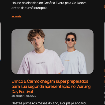
House do clássico de Cesária Évora pela Go Deeva,
antes da turnê europeia.
ler mais
Enrico & Carmo chegam super preparados
para sua segunda apresentação no Warung
Day Festival
30 de abril de 2024
Nestes primeiros meses do ano, a dupla já encarou