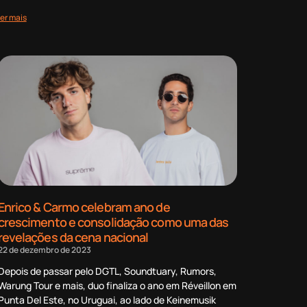
ler mais
Enrico & Carmo celebram ano de
crescimento e consolidação como uma das
revelações da cena nacional
22 de dezembro de 2023
Depois de passar pelo DGTL, Soundtuary, Rumors,
Warung Tour e mais, duo finaliza o ano em Réveillon em
Punta Del Este, no Uruguai, ao lado de Keinemusik