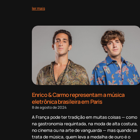
ler mais
Enrico & Carmo representam a música
eletrônica brasileira em Paris
8 de agosto de 2024
A França pode ter tradição em muitas coisas — como
na gastronomia requintada, na moda de alta costura,
no cinema ou na arte de vanguarda — mas quando se
trata de música, quem leva a medalha de ouro é o