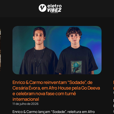
Enrico & Carmo reinventam “Sodade”, de
Cesária Évora, em Afro House pela Go Deeva
e celebram nova fase com turnê
internacional
11 de julho de 2026
Enrico & Carmo lançam “Sodade”, releitura em Afro