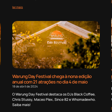
ler mais
Warung Day Festival chega à nona edição
anual com 21 atrações no dia 4 de maio
18 de abril de 2024
O Warung Day Festival destaca os DJs Black Coffee,
Chris Stussy, Maceo Plex, Since 82 e Whomadewho.
Saiba mais!