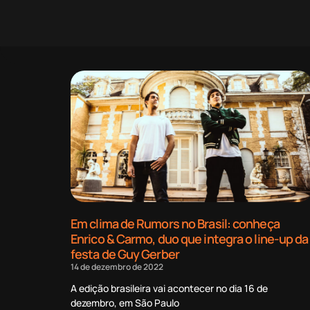
Em clima de Rumors no Brasil: conheça
Enrico & Carmo, duo que integra o line-up da
festa de Guy Gerber
14 de dezembro de 2022
A edição brasileira vai acontecer no dia 16 de
dezembro, em São Paulo