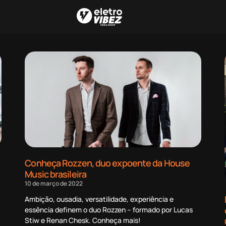
Conheça Rozzen, duo expoente da House
Music brasileira
10 de março de 2022
Ambição, ousadia, versatilidade, experiência e
essência definem o duo Rozzen – formado por Lucas
Stiw e Renan Chesk. Conheça mais!