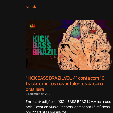
ler mais
“KICK BASS BRAZIL VOL. 4” conta com 16
tracks e muitos novos talentos da cena
brasileira
21 de maio de 2021
Em sua 4ª edição, o “KICK BASS BRAZIL”, V.A assinado
pela Elevation Music Records, apresenta 16 músicas
por 22 artistas brasileiros!