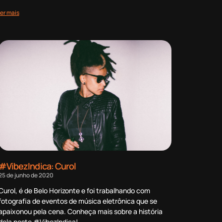
ler mais
#VibezIndica: Curol
25 de junho de 2020
Curol, é de Belo Horizonte e foi trabalhando com
fotografia de eventos de música eletrônica que se
apaixonou pela cena. Conheça mais sobre a história
dela neste #VibezIndica!