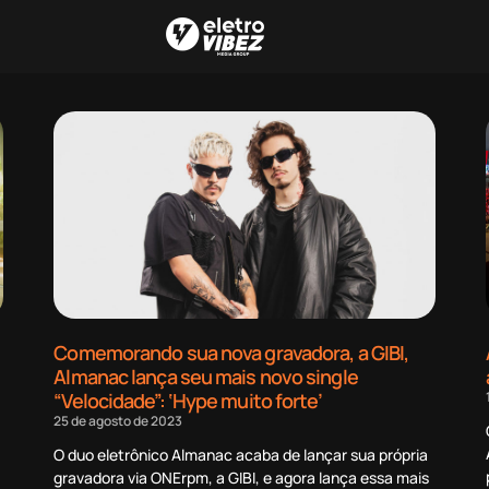
Comemorando sua nova gravadora, a GIBI,
Almanac lança seu mais novo single
“Velocidade”: ‘Hype muito forte’
25 de agosto de 2023
O duo eletrônico Almanac acaba de lançar sua própria
gravadora via ONErpm, a GIBI, e agora lança essa mais