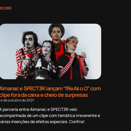
ler mais
Almanac e SPECT3R lançam “fReAk o.O” com
clipe fora da caixa e cheio de surpresas
14 de outubro de 2021
A parceria entre Almanac e SPECT3R veio
acompanhada de um clipe com temática irreverente e
várias inserções de efeitos especiais. Confira!