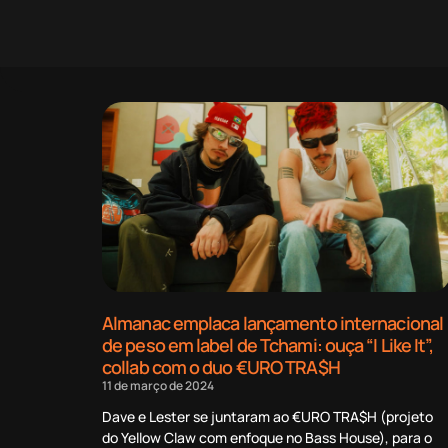
Almanac emplaca lançamento internacional
de peso em label de Tchami: ouça “I Like It”,
collab com o duo €URO TRA$H
11 de março de 2024
Dave e Lester se juntaram ao €URO TRA$H (projeto
do Yellow Claw com enfoque no Bass House), para o