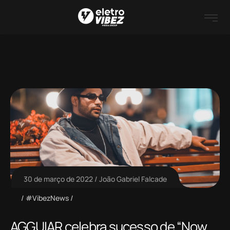
30 de março de 2022
João Gabriel Falcade
#VibezNews
AGGUIAR celebra sucesso de “Now