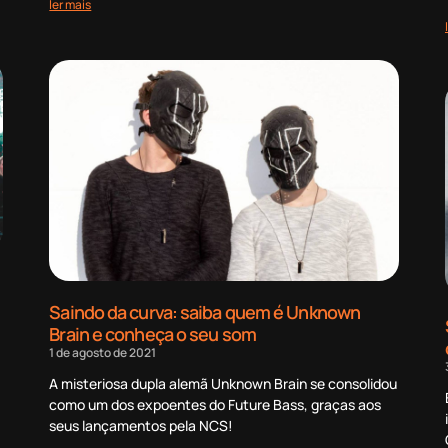
ler mais
Saindo da curva: saiba quem é Unknown
Brain e conheça o seu som
1 de agosto de 2021
A misteriosa dupla alemã Unknown Brain se consolidou
como um dos expoentes do Future Bass, graças aos
seus lançamentos pela NCS!