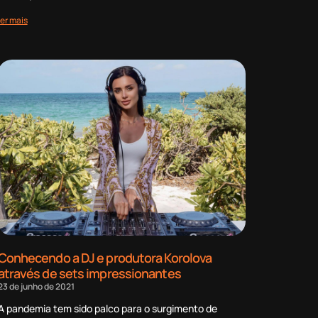
ler mais
Conhecendo a DJ e produtora Korolova
através de sets impressionantes
23 de junho de 2021
A pandemia tem sido palco para o surgimento de