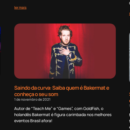
ler mais
Saindo da curva: Saiba quem é Bakermat e
conheça o seu som
1 de novembro de 2021
Autor de “Teach Me” e “Games”, com GoldFish, o
holandês Bakermat é figura carimbada nos melhores
eventos Brasil afora!