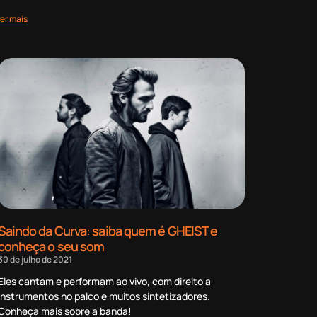
ler mais
Saindo da Curva: saiba quem é GHEIST e
conheça o seu som
30 de julho de 2021
Eles cantam e performam ao vivo, com direito a
instrumentos no palco e muitos sintetizadores.
Conheça mais sobre a banda!