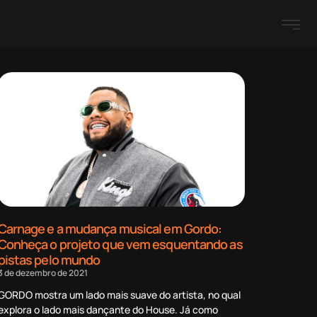
Carnage e a mudança musical em Gordo:
Conheça o projeto que vem esquentando as
pistas pelo mundo
3 de dezembro de 2021
GORDO mostra um lado mais suave do artista, no qual
explora o lado mais dançante do House. Já como