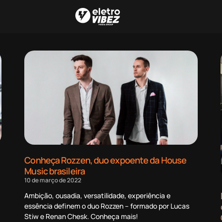
Conheça Rozzen, duo expoente da House
Music brasileira
10 de março de 2022
Ambição, ousadia, versatilidade, experiência e
essência definem o duo Rozzen – formado por Lucas
Stiw e Renan Chesk. Conheça mais!