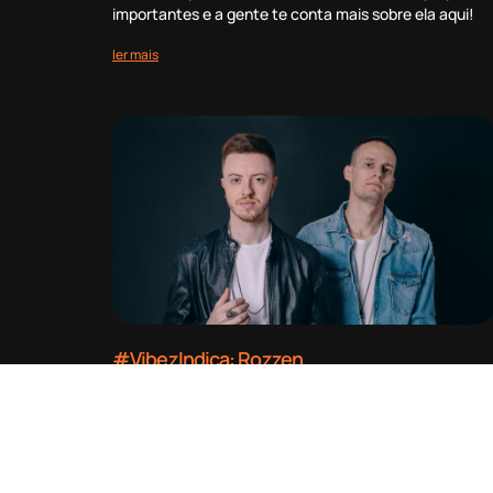
importantes e a gente te conta mais sobre ela aqui!
ler mais
#VibezIndica: Rozzen
19 de março de 2020
Lucas Stiw e Renan Chesk, ambos do Paraná, são os
nomes por trás do duo Rozzen, que você vai conhecer
mais neste #VibezIndica!