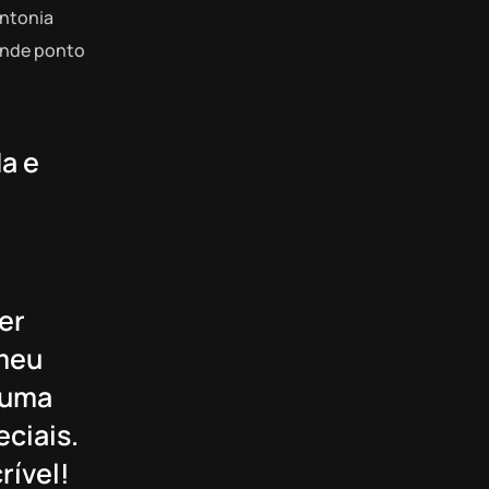
intonia
rande ponto
a e
er
 meu
 uma
ciais.
rível!