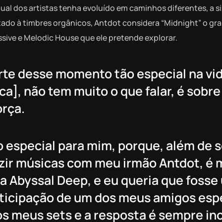
al dos artistas tenha evoluído em caminhos diferentes, a s
tado à timbres orgânicos, Antdot considera “Midnight” o g
sive e Melodic House que ele pretende explorar.
rte desse momento tão especial na vid
a], não tem muito o que falar, é sobre
rça.
to especial para mim, porque, além de s
zir músicas com meu irmão Antdot, é
 Abyssal Deep, e eu queria que fosse
rticipação de um dos meus amigos espe
s meus sets e a resposta é sempre inc