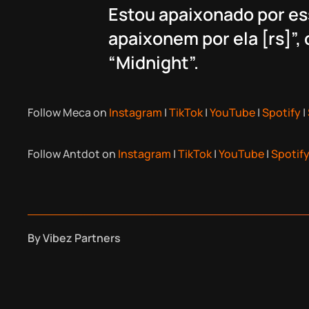
Estou apaixonado por es
apaixonem por ela [rs]”,
“Midnight”.
Follow Meca on
Instagram
|
TikTok
|
YouTube
|
Spotify
|
Follow Antdot on
Instagram
|
TikTok
|
YouTube
|
Spotif
By
Vibez Partners