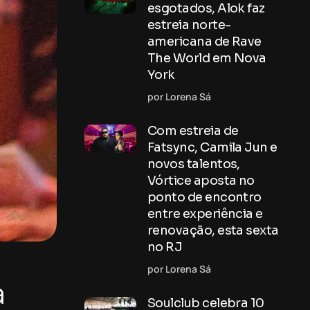
esgotados, Alok faz
estreia norte-
americana de Rave
The World em Nova
York
por Lorena Sá
Com estreia de
Fatsync, Camila Jun e
novos talentos,
Vórtice aposta no
ponto de encontro
entre experiência e
renovação, esta sexta
no RJ
por Lorena Sá
a
Soulclub celebra 10