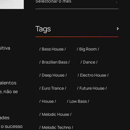
Tags
itiva
Bass House
Big Room
Brazilian Bass
Dance
o
Deep House
Electro House
talentos
Euro Trance
Future House
e, não se
House
Low Bass
Melodic House
dades
m o sucesso
Melodic Techno