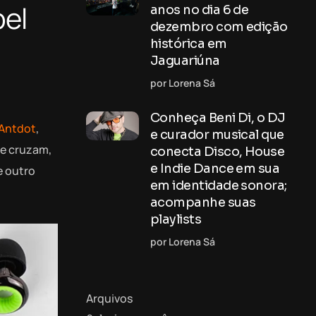
bel
anos no dia 6 de
dezembro com edição
histórica em
Jaguariúna
por Lorena Sá
Conheça Beni Di, o DJ
Antdot
,
e curador musical que
se cruzam,
conecta Disco, House
e Indie Dance em sua
e outro
em identidade sonora;
acompanhe suas
playlists
por Lorena Sá
Arquivos