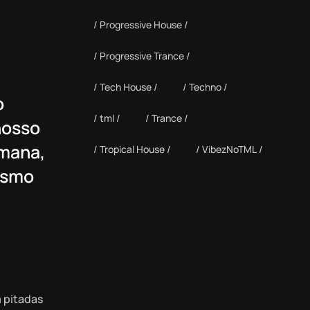
Progressive House
Progressive Trance
Tech House
Techno
o
tml
Trance
nosso
emana,
Tropical House
VibezNoTML
esmo
m pitadas