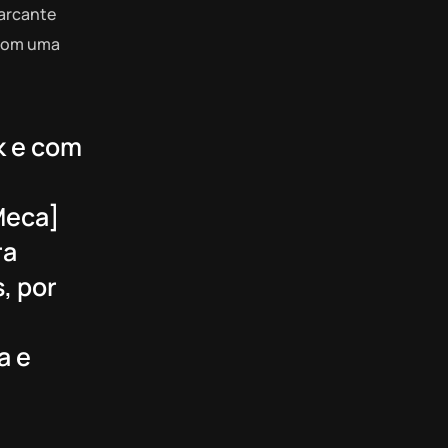
marcante
 com uma
k e com
Meca]
ra
, por
a e