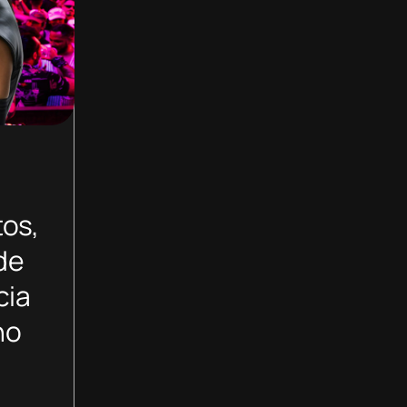
tos,
de
cia
no