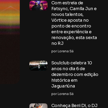
Com estreia de
Fatsync, Camila Jun e
novos talentos,
Vórtice aposta no
ponto de encontro
entre experiência e
renovação, esta sexta
no RJ
por Lorena Sá
Soulclub celebra 10
anos no dia 6 de
dezembro com edição
histórica em
Jaguariúna
por Lorena Sá
Conheça Beni Di, o DJ