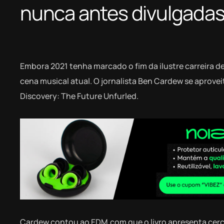
nunca antes divulgada
Embora 2021 tenha marcado o fim da ilustre carreira d
cena musical atual. O jornalista Ben Cardew se aprove
Discovery: The Future Unfurled.
Cardew contou ao EDM.com que o livro apresenta cerca