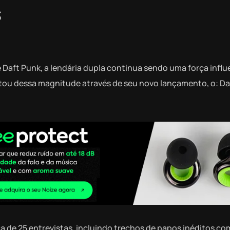
s
e Daft Punk, a lendária dupla continua sendo uma força influ
itou dessa magnitude através de seu novo lançamento, o: Da
 de 25 entrevistas, incluindo trechos de papos inéditos co