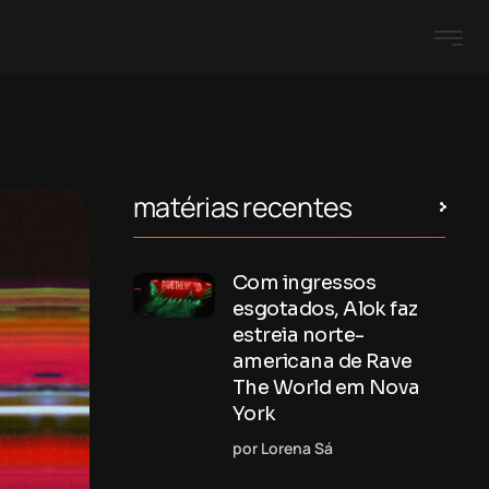
matérias recentes
Com ingressos
esgotados, Alok faz
estreia norte-
americana de Rave
The World em Nova
York
por Lorena Sá