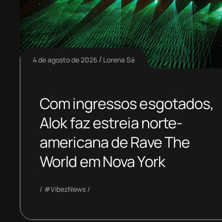
4 de agosto de 2026
Lorena Sá
Com ingressos esgotados,
Alok faz estreia norte-
americana de Rave The
World em Nova York
#VibezNews