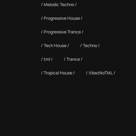
Melodic Techno
Progressive House
Progressive Trance
Tech House
Techno
tml
Trance
Tropical House
VibezNoTML