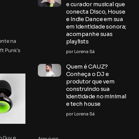
e curador musical que
conecta Disco, House
e Indie Dance em sua
em identidade sonora;
acompanhe suas
ente na
playlists
ft Punk’s
por Lorena Sá
Quem é CAUZ?
Conheça o DJ e
produtor que vem
construindo sua
identidade no minimal
e tech house
por Lorena Sá
m Guy e
Arquivos