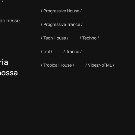
Progressive House
não nesse
Progressive Trance
Tech House
Techno
tml
Trance
ria
Tropical House
VibezNoTML
nossa