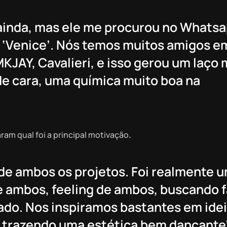
 ainda, mas ele me procurou no Whatsa
a ‘Venice’. Nós temos muitos amigos e
KJAY, Cavalieri, e isso gerou um laço 
de cara, uma química muito boa na
aram qual foi a principal motivação
.
o de ambos os projetos. Foi realmente 
e ambos, feeling de ambos, buscando f
lado. Nos inspiramos bastantes em ide
 trazendo uma estética bem dançante”