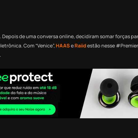
Depois de uma conversa online, decidiram somar forças pa
etrônica. Com “Venice”,
HAAS
e
Raiid
estão nesse #Premie
.