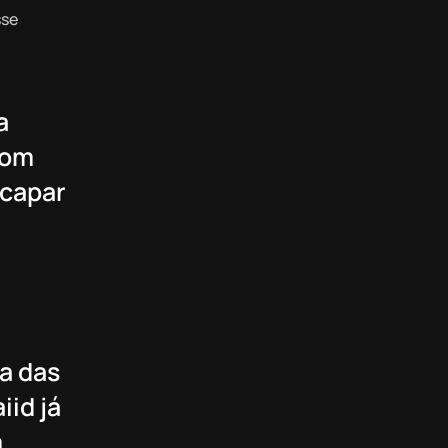
sse
a
com
scapar
a das
iid já
m