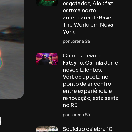
esgotados, Alok faz
estreia norte-
americana de Rave
The World em Nova
York
por Lorena Sá
Com estreia de
Fatsync, Camila Jun e
novos talentos,
Vórtice aposta no
ponto de encontro
entre experiência e
renovação, esta sexta
no RJ
por Lorena Sá
d
Soulclub celebra 10