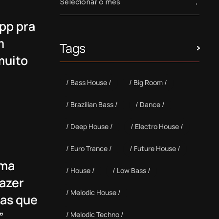
pp pra
m
Tags
muito
Bass House
Big Room
Brazilian Bass
Dance
Deep House
Electro House
Euro Trance
Future House
uma
House
Low Bass
azer
Melodic House
ias que
.
Melodic Techno