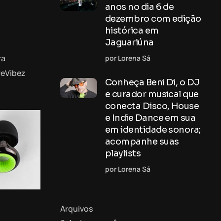
anos no dia 6 de
dezembro com edição
histórica em
Jaguariúna
ra
por Lorena Sá
reVibez
Conheça Beni Di, o DJ
e curador musical que
conecta Disco, House
e Indie Dance em sua
em identidade sonora;
acompanhe suas
playlists
por Lorena Sá
Arquivos