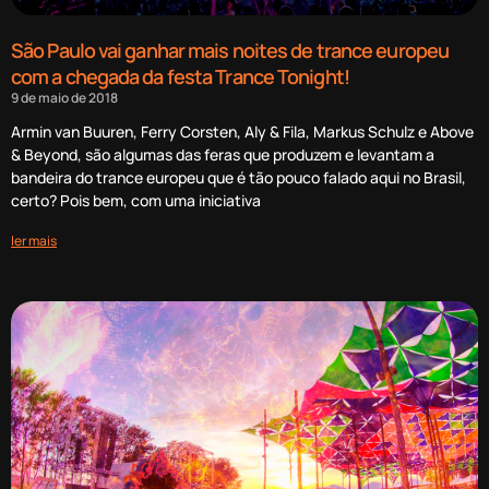
São Paulo vai ganhar mais noites de trance europeu
com a chegada da festa Trance Tonight!
9 de maio de 2018
Armin van Buuren, Ferry Corsten, Aly & Fila, Markus Schulz e Above
& Beyond, são algumas das feras que produzem e levantam a
bandeira do trance europeu que é tão pouco falado aqui no Brasil,
certo? Pois bem, com uma iniciativa
ler mais