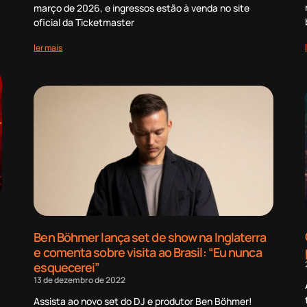
março de 2026, e ingressos estão à venda no site
oficial da Ticketmaster
ler mais
Ben Böhmer lança set de show na Inglaterra
e comenta sobre visita ao Brasil: “Eu nunca
esquecerei”
13 de dezembro de 2022
Assista ao novo set do DJ e produtor Ben Böhmer!