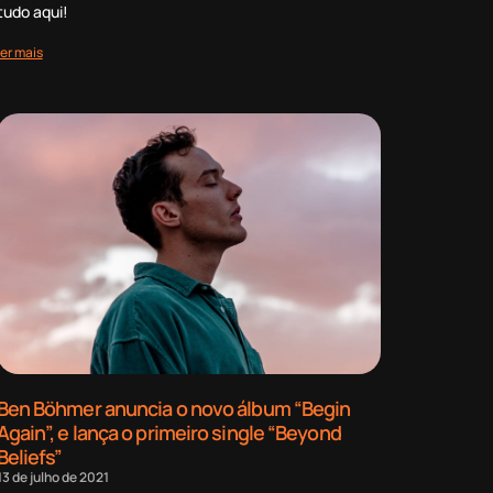
tudo aqui!
ler mais
Ben Böhmer anuncia o novo álbum “Begin
Again”, e lança o primeiro single “Beyond
Beliefs”
13 de julho de 2021