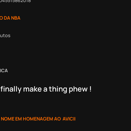
4045515862018
O DA NBA
nutos
ICA
finally make a thing phew !
 NOME EM HOMENAGEM AO AVICII