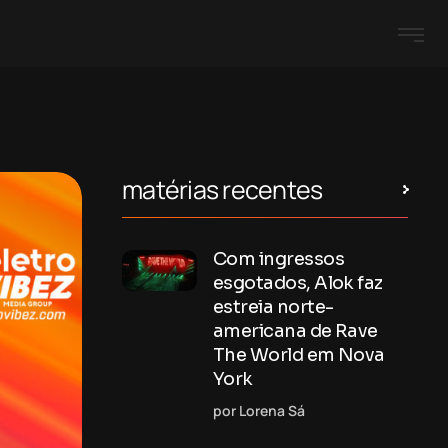
matérias recentes
Com ingressos
esgotados, Alok faz
estreia norte-
americana de Rave
The World em Nova
York
por Lorena Sá