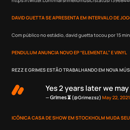
https://twitter.com/marshmellomusic/status/139684
DAVID GUETTA SE APRESENTA EM INTERVALO DE JOG
Com público no estádio, david guetta tocou por 15 mi
PENDULUM ANUNCIA NOVO EP “ELEMENTAL” E VINYL
REZZ E GRIMES ESTÃO TRABALHANDO EM NOVA MÚS
Yes 2 years later we may 
— 𝖦𝗋𝗂𝗆𝖾𝗌 ⏳ (@Grimezsz)
May 22, 2021
ICÔNICA CASA DE SHOW EM STOCKHOLM MUDA SEU