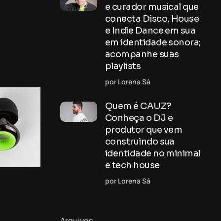
e curador musical que
conecta Disco, House
e Indie Dance em sua
em identidade sonora;
acompanhe suas
playlists
por Lorena Sá
Quem é CAUZ?
Conheça o DJ e
produtor que vem
construindo sua
identidade no minimal
e tech house
por Lorena Sá
Arquivos