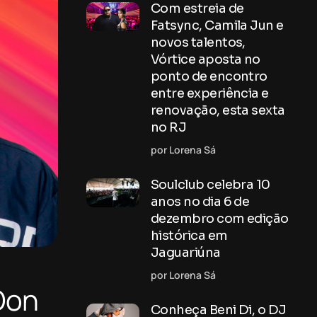
Com estreia de
Fatsync, Camila Jun e
novos talentos,
Vórtice aposta no
ponto de encontro
entre experiência e
renovação, esta sexta
no RJ
por Lorena Sá
Soulclub celebra 10
anos no dia 6 de
dezembro com edição
histórica em
Jaguariúna
por Lorena Sá
 Don
Conheça Beni Di, o DJ