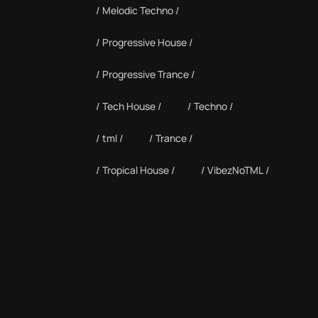
Melodic Techno
Progressive House
Progressive Trance
Tech House
Techno
tml
Trance
Tropical House
VibezNoTML