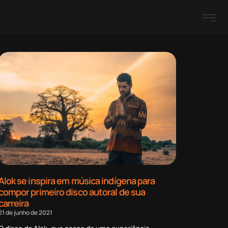
Alok se inspira em música indígena para
compor primeiro disco autoral de sua
carreira
21 de junho de 2021