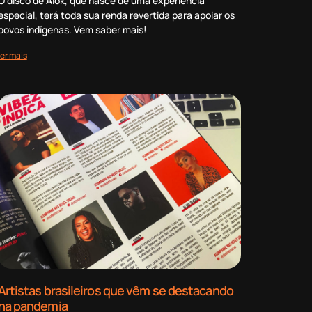
O disco de Alok, que nasce de uma experiência
especial, terá toda sua renda revertida para apoiar os
povos indígenas. Vem saber mais!
ler mais
Artistas brasileiros que vêm se destacando
na pandemia