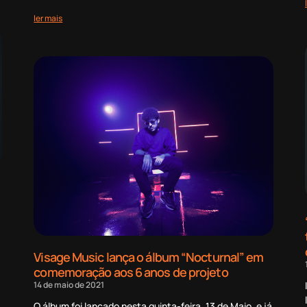
ler mais
Visage Music lança o álbum “Nocturnal” em
comemoração aos 6 anos de projeto
14 de maio de 2021
O álbum foi lançado nesta quinta-feira, 13 de Maio, e já