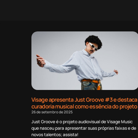
Visage apresenta Just Groove #3 e destaca
curadoria musical como essência do projeto
26 de setembro de 2025
Just Groove é o projeto audiovisual de Visage Music
que nasceu para apresentar suas próprias faixas e de
novos talentos; assista!