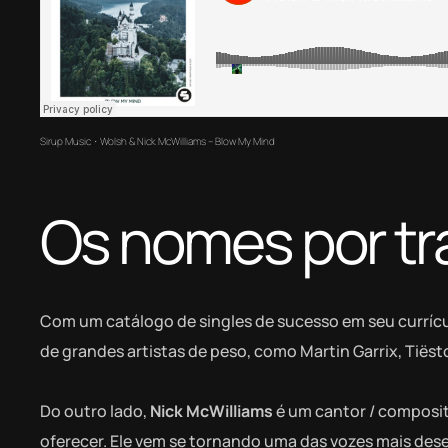
Sirup Music
Wolsh & Nick McWilliams – Blow My Mind
·
Os nomes por trá
Com um catálogo de singles de sucesso em seu curríc
de grandes artistas de peso, como Martin Garrix, Tiësto
Do outro lado,
Nick McWilliams
é um cantor / composito
oferecer. Ele vem se tornando uma das vozes mais dese