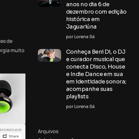
anos no dia 6 de
dezembro com edição
histórica em
Jaguariúna
por Lorena Sá
des de
ergia muito
Conheça Beni Di, o DJ
e curador musical que
conecta Disco, House
e Indie Dance em sua
em identidade sonora;
acompanhe suas
playlists
por Lorena Sá
Arquivos