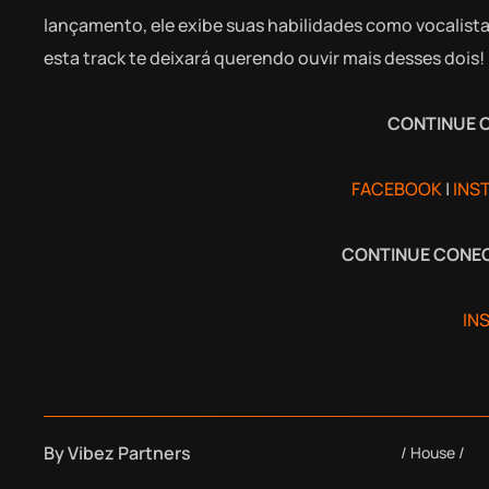
lançamento, ele exibe suas habilidades como vocalista
esta track te deixará querendo ouvir mais desses dois!
CONTINUE 
FACEBOOK
|
INS
CONTINUE CONE
IN
By
Vibez Partners
House