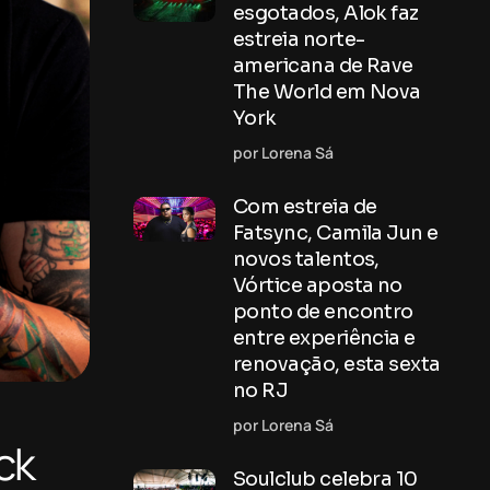
esgotados, Alok faz
estreia norte-
americana de Rave
The World em Nova
York
por Lorena Sá
Com estreia de
Fatsync, Camila Jun e
novos talentos,
Vórtice aposta no
ponto de encontro
entre experiência e
renovação, esta sexta
no RJ
por Lorena Sá
ck
Soulclub celebra 10