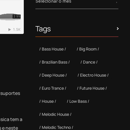
Tags
Bass House
Big Room
Brazilian Bass
Dance
Deep House
Electro House
Euro Trance
Future House
 suportes
House
Low Bass
Melodic House
úsica tem a
Melodic Techno
s e neste