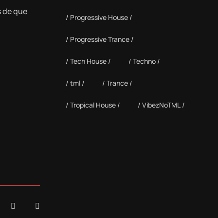
s de que
Progressive House
Progressive Trance
Tech House
Techno
tml
Trance
Tropical House
VibezNoTML