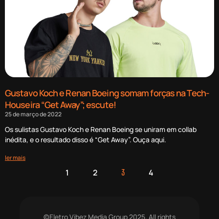
Gustavo Koch e Renan Boeing somam forças na Tech-
Houseira “Get Away”; escute!
25 de março de 2022
Os sulistas Gustavo Koch e Renan Boeing se uniram em collab
inédita, e o resultado disso é “Get Away”. Ouça aqui.
ler mais
1
2
4
3
©Eletro Vibez Media Group 2025. All rights